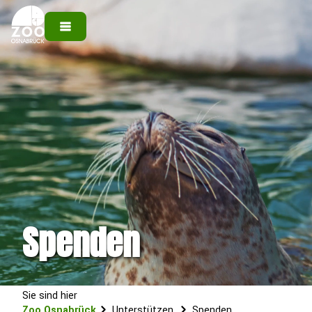
Spenden
Sie sind hier
Zoo Osnabrück
Unterstützen
Spenden