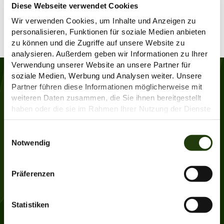
Sparkasse Osnabrück
Diese Webseite verwendet Cookies
Wir verwenden Cookies, um Inhalte und Anzeigen zu
Oder spenden Sie jetzt ganz bequem hier:
personalisieren, Funktionen für soziale Medien anbieten
Wir danken Ihnen für Ihre Unterstützung!
zu können und die Zugriffe auf unsere Website zu
analysieren. Außerdem geben wir Informationen zu Ihrer
Verwendung unserer Website an unsere Partner für
Zoo Osnabrück
soziale Medien, Werbung und Analysen weiter. Unsere
Partner führen diese Informationen möglicherweise mit
gGmbH
weiteren Daten zusammen, die Sie ihnen bereitgestellt
haben oder die sie im Rahmen Ihrer Nutzung der Dienste
gesammelt haben.
Weitere Informationen finden Sie
hier
.
E
Klaus-Strick-Weg 12
Notwendig
i
49082 Osnabrück
n
w
Präferenzen
Telefon:
0541 951050
i
E-Mail:
zoo@zoo-osnabrueck.de
l
l
Statistiken
i