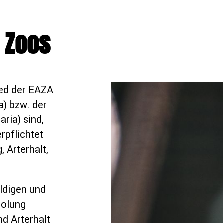
 Zoos
ied der EAZA
a) bzw. der
ria) sind,
rpflichtet
 Arterhalt,
ldigen und
holung
nd Arterhalt