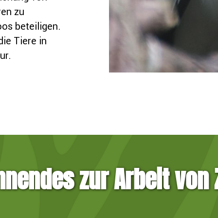
ren zu
os beteiligen.
ie Tiere in
tur.
nendes zur Arbeit von