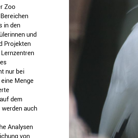
er Zoo
 Bereichen
s in den
ülerinnen und
d Projekten
d Lernzentren
res
t nur bei
h eine Menge
erte
 auf dem
m werden auch
che Analysen
eichung von