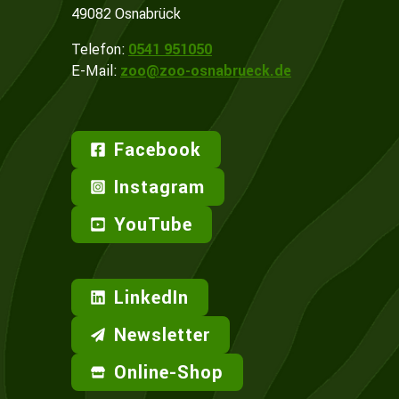
49082 Osnabrück
Telefon:
0541 951050
E-Mail:
zoo@zoo-osnabrueck.de
Facebook
Instagram
YouTube
LinkedIn
Newsletter
Online-Shop