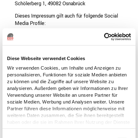
Schölerberg 1, 49082 Osnabrück
Dieses Impressum gilt auch für folgende Social
Media Profile:
https://www.facebook.com/osnab
rueck.zoo
https://www.youtube.com/@ZooO
snabrueck
Diese Webseite verwendet Cookies
https://www.instagram.com/zoo_
Wir verwenden Cookies, um Inhalte und Anzeigen zu
osnabrueck
personalisieren, Funktionen für soziale Medien anbieten
https://de.linkedin.com/company/
zu können und die Zugriffe auf unsere Website zu
zoo-osnabrück-ggmbh
analysieren. Außerdem geben wir Informationen zu Ihrer
https://www.tiktok.com/discover/
Verwendung unserer Website an unsere Partner für
zoo-osnabrück
soziale Medien, Werbung und Analysen weiter. Unsere
Partner führen diese Informationen möglicherweise mit
Wir sind nicht bereit und nicht verpflichtet, an
weiteren Daten zusammen, die Sie ihnen bereitgestellt
einem Streitbeilegungsverfahren vor einer
haben oder die sie im Rahmen Ihrer Nutzung der Dienste
gesammelt haben.
Verbraucherschlichtungsstelle teilzunehmen.
Weitere Informationen finden Sie
hier
.
E