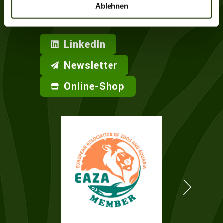
YouTube
l
Ablehnen
LinkedIn
Newsletter
Online-Shop