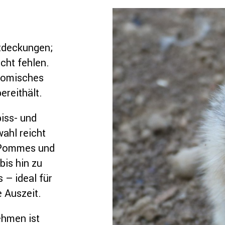
ntdeckungen;
cht fehlen.
onomisches
reithält.
iss- und
ahl reicht
, Pommes und
bis hin zu
– ideal für
 Auszeit.
ehmen ist