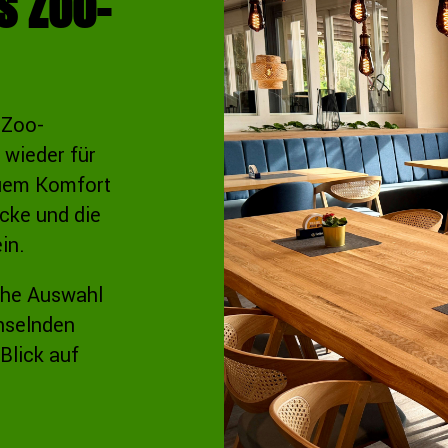
s Zoo-
 Zoo-
 wieder für
euem Komfort
cke und die
in.
che Auswahl
chselnden
Blick auf