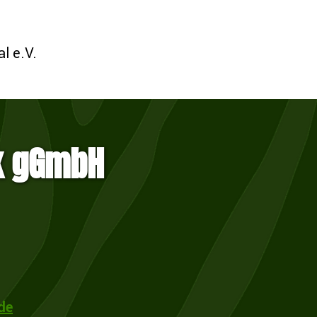
l e.V.
k gGmbH
de