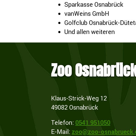
Sparkasse Osnabrück
vanWeins GmbH
Golfclub Osnabrück-Düteta
Und allen weiteren
Zoo Osnabrüc
Klaus-Strick-Weg 12
49082 Osnabrück
Telefon:
0541 951050
E-Mail:
zoo@zoo-osnabrueck.