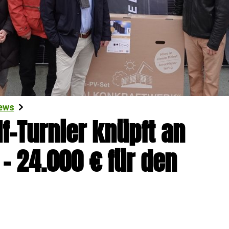
ews
lf-Turnier knüpft an
 – 24.000 € für den