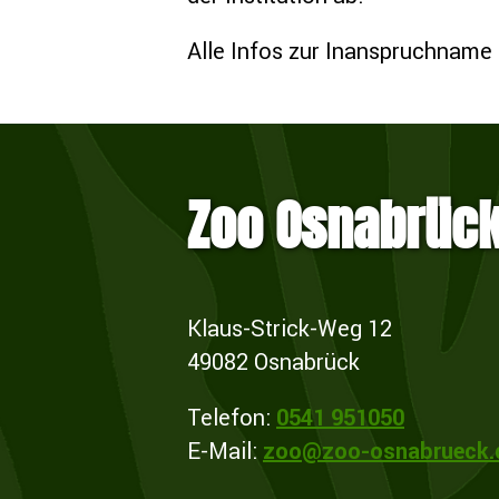
Alle Infos zur Inanspruchname
Zoo Osnabrüc
Klaus-Strick-Weg 12
49082 Osnabrück
Telefon:
0541 951050
E-Mail:
zoo@zoo-osnabrueck.