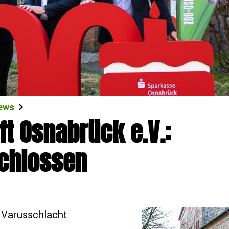
ews
t Osnabrück e.V.:
schlossen
Varusschlacht