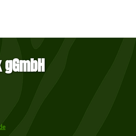
k gGmbH
de