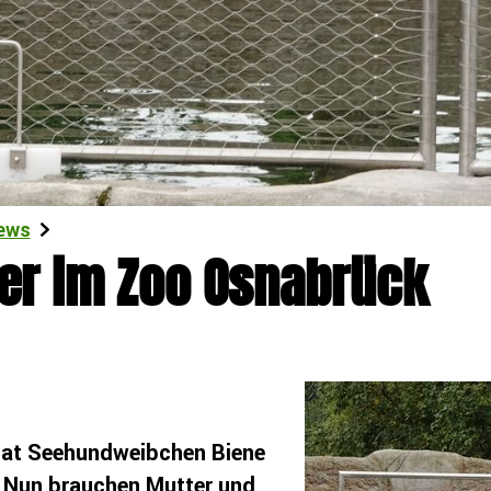
ews
er im Zoo Osnabrück
hat Seehundweibchen Biene
. Nun brauchen Mutter und