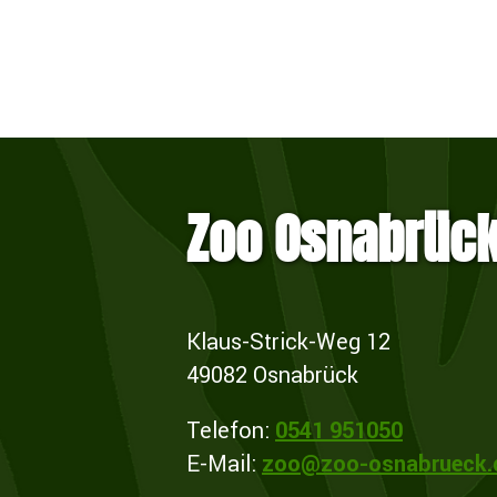
Zoo Osnabrüc
Klaus-Strick-Weg 12
49082 Osnabrück
Telefon:
0541 951050
E-Mail:
zoo@zoo-osnabrueck.