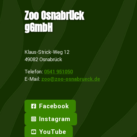
Zoo Osnabrück
gGmbH
Klaus-Strick-Weg 12
49082 Osnabrück
Telefon:
0541 951050
E-Mail:
zoo@zoo-osnabrueck.de
Facebook
Instagram
YouTube