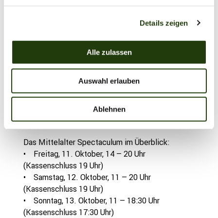
Besuchende kostenfreien Führungen durch den
g
Zoo anschließen. Während der drei Tage gelten
Details zeigen
s
auch für das Mittelalter Spectaculum die
a
regulären Eintrittspreise. Zusätzlich gilt an
u
Alle zulassen
diesen drei Tagen das Feierabendticket mit
s
seinen vergünstigten Preisen ab 16:30 Uhr.
w
Auswahl erlauben
a
Weitere Details, alle Zeiten, Orte sowie Tickets
h
(Tageskarten und Feierabendtickets) sind auf
l
Ablehnen
der Internetseite des Zoos www.zoo-
osnabrueck.de zu finden.
Das Mittelalter Spectaculum im Überblick:
• Freitag, 11. Oktober, 14 – 20 Uhr
(Kassenschluss 19 Uhr)
• Samstag, 12. Oktober, 11 – 20 Uhr
(Kassenschluss 19 Uhr)
• Sonntag, 13. Oktober, 11 – 18:30 Uhr
(Kassenschluss 17:30 Uhr)