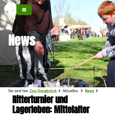
News
Sie sind hier
Zoo Osnabrück
Aktuelles
News
Ritterturnier und
Lagerleben: Mittelalter