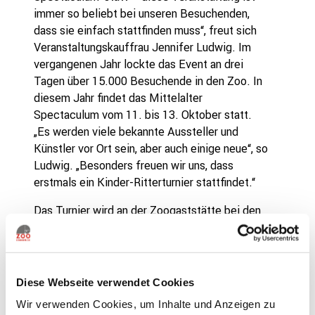
immer so beliebt bei unseren Besuchenden,
dass sie einfach stattfinden muss“, freut sich
Veranstaltungskauffrau Jennifer Ludwig. Im
vergangenen Jahr lockte das Event an drei
Tagen über 15.000 Besuchende in den Zoo. In
diesem Jahr findet das Mittelalter
Spectaculum vom 11. bis 13. Oktober statt.
„Es werden viele bekannte Aussteller und
Künstler vor Ort sein, aber auch einige neue“, so
Ludwig. „Besonders freuen wir uns, dass
erstmals ein Kinder-Ritterturnier stattfindet.“
Das Turnier wird an der Zoogaststätte bei den
Wasserwelten Mariasiel ausgetragen. Nebenan
versorgen die „Kirschbiertaverne“ oder auch die
„Gräfliche Fladenbäckerey“. Das Lagerleben
beobachten können Besuchende an der Wiese
Diese Webseite verwendet Cookies
am Tetra-Aquarium und an den Flächen am
Wir verwenden Cookies, um Inhalte und Anzeigen zu
Affentempel und am Löwenrondell finden sich