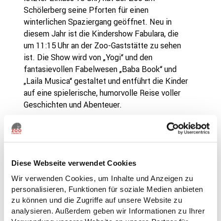
Schölerberg seine Pforten für einen
winterlichen Spaziergang geöffnet. Neu in
diesem Jahr ist die Kindershow Fabulara, die
um 11:15 Uhr an der Zoo-Gaststätte zu sehen
ist. Die Show wird von „Yogi“ und den
fantasievollen Fabelwesen „Baba Book“ und
„Laila Musica“ gestaltet und entführt die Kinder
auf eine spielerische, humorvolle Reise voller
Geschichten und Abenteuer.
Geschenkepacken für die Tiere
Auch die Tiere sollen am 24. Dezember
beschenkt werden. Familien haben die
Diese Webseite verwendet Cookies
Gelegenheit, beim Geschenke packen für die
Wir verwenden Cookies, um Inhalte und Anzeigen zu
Tiere mitzuwirken. „Fünf Familien dürfen zu
personalisieren, Funktionen für soziale Medien anbieten
festgelegten Zeiten im Zoo Futtergeschenke
zu können und die Zugriffe auf unsere Website zu
vorbereiten und diese anschließend gemeinsam
analysieren. Außerdem geben wir Informationen zu Ihrer
mit unseren Zoopädagogen an die Tiere