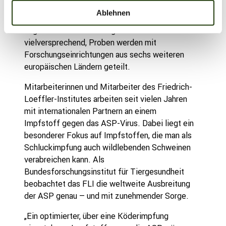
Aufsichtsbehörden. Die Versuche mit den
l
Ablehnen
Pinselohrschweinen sind bereits
abgeschlossen. Erste Ergebnisse sind sehr
vielversprechend, Proben werden mit
Forschungseinrichtungen aus sechs weiteren
europäischen Ländern geteilt.
Mitarbeiterinnen und Mitarbeiter des Friedrich-
Loeffler-Institutes arbeiten seit vielen Jahren
mit internationalen Partnern an einem
Impfstoff gegen das ASP-Virus. Dabei liegt ein
besonderer Fokus auf Impfstoffen, die man als
Schluckimpfung auch wildlebenden Schweinen
verabreichen kann. Als
Bundesforschungsinstitut für Tiergesundheit
beobachtet das FLI die weltweite Ausbreitung
der ASP genau – und mit zunehmender Sorge.
„Ein optimierter, über eine Köderimpfung