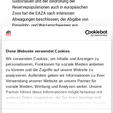
Südostasien und der Bedrohung der
Reservepopulationen auch in europäischen
Zoos hat die EAZA nach intensiven
Abwägungen beschlossen, der Abgabe von
Pinselohr- und Warzenschweinen aus
Mitgliedszoos an das Friedrich-Loeffler-
Institut zuzustimmen. Im Oktober 2023 wurden
deshalb bereits sechs in Zoos geborene
Pinselohrschweine an das FLI abgegeben.
Diese Webseite verwendet Cookies
Anfang Februar 2024 folgten vier ebenfalls in
Wir verwenden Cookies, um Inhalte und Anzeigen zu
Zoos geborene Warzenschweine. Dabei ist
personalisieren, Funktionen für soziale Medien anbieten
eine solche Entscheidung für alle
zu können und die Zugriffe auf unsere Website zu
Mitarbeitenden in einem Zoo keinesfalls
analysieren. Außerdem geben wir Informationen zu Ihrer
einfach. Viele haben eine enge Bindung zu den
Verwendung unserer Website an unsere Partner für
Tieren. Dennoch muss hier zwischen einigen
soziale Medien, Werbung und Analysen weiter. Unsere
wenigen Individuen und dem Überleben von
Partner führen diese Informationen möglicherweise mit
weiteren Daten zusammen, die Sie ihnen bereitgestellt
Millionen wilder Schweine und ganzer Arten
haben oder die sie im Rahmen Ihrer Nutzung der Dienste
abgewogen werden.
gesammelt haben.