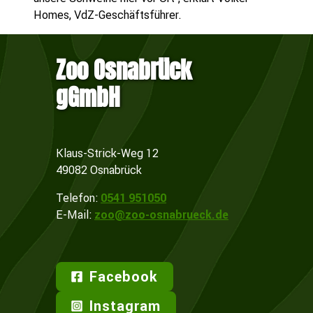
Homes, VdZ-Geschäftsführer.
Zoo Osnabrück
gGmbH
Klaus-Strick-Weg 12
49082 Osnabrück
Telefon:
0541 951050
E-Mail:
zoo@zoo-osnabrueck.de
Facebook
Instagram