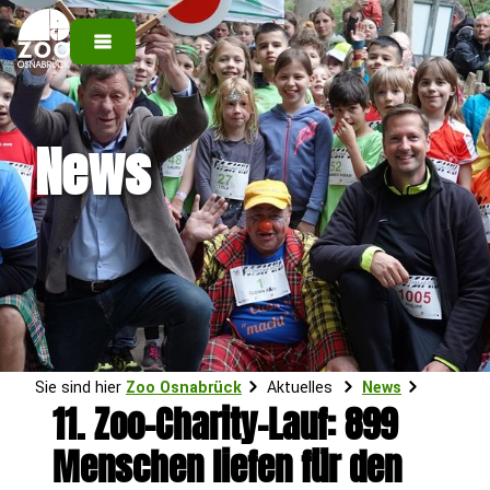
News
Sie sind hier
Zoo Osnabrück
Aktuelles
News
11. Zoo-Charity-Lauf: 899
Menschen liefen für den