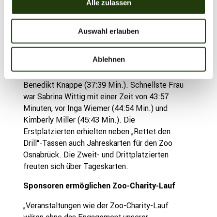
Alle zulassen
Der Abschluss des sportlichen Abends folgte
s
um 19 Uhr mit dem Zeitlauf: Insgesamt 446
w
Läuferinnen und Läufer zeigten auf der zehn
Auswahl erlauben
a
Kilometer langen Strecke durch den Zoo ihr
h
Können. Nach nur 35:05 Minuten lief Jonas
l
Ablehnen
Kulgemeyer als erster Mann ins Ziel, gefolgt
von Konstantin Stumpe (36:09 Min.) und
Benedikt Knappe (37:39 Min.). Schnellste Frau
war Sabrina Wittig mit einer Zeit von 43:57
Minuten, vor Inga Wiemer (44:54 Min.) und
Kimberly Miller (45:43 Min.). Die
Erstplatzierten erhielten neben „Rettet den
Drill“-Tassen auch Jahreskarten für den Zoo
Osnabrück. Die Zweit- und Drittplatzierten
freuten sich über Tageskarten.
Sponsoren ermöglichen Zoo-Charity-Lauf
„Veranstaltungen wie der Zoo-Charity-Lauf
wären ohne das Engagement unserer