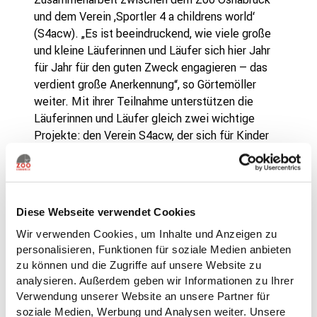
und dem Verein ‚Sportler 4 a childrens world‘
(S4acw). „Es ist beeindruckend, wie viele große
und kleine Läuferinnen und Läufer sich hier Jahr
für Jahr für den guten Zweck engagieren – das
verdient große Anerkennung“, so Görtemöller
weiter. Mit ihrer Teilnahme unterstützen die
Läuferinnen und Läufer gleich zwei wichtige
Projekte: den Verein S4acw, der sich für Kinder
in Not einsetzt, sowie das Sprachförderprojekt
„Deutsch lernen im Zoo“. Der Erlös des Laufes
kommt beiden Projekten zu gleichen Teilen
zugute. „Dass so viele Menschen hier
Diese Webseite verwendet Cookies
gemeinsam für Kinder laufen, bewegt mich
Wir verwenden Cookies, um Inhalte und Anzeigen zu
jedes Jahr aufs Neue“, betont John McGurk,
personalisieren, Funktionen für soziale Medien anbieten
Vorsitzender von Sportler 4 a childrens world.
zu können und die Zugriffe auf unsere Website zu
analysieren. Außerdem geben wir Informationen zu Ihrer
Viele Laufbegeisterte und ein buntes
Verwendung unserer Website an unsere Partner für
Programm für Kinder
soziale Medien, Werbung und Analysen weiter. Unsere