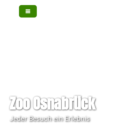
Zoo Osnabrück
Jeder Besuch ein Erlebnis