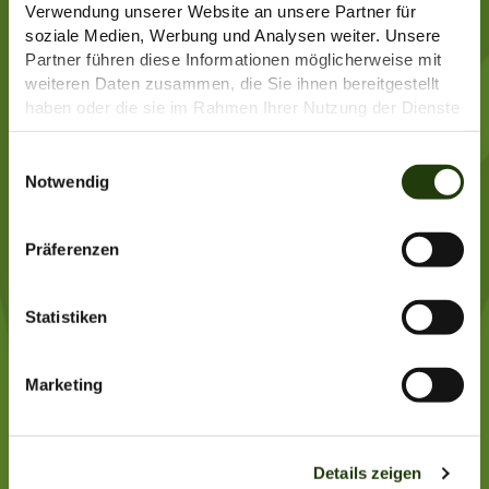
Verwendung unserer Website an unsere Partner für
soziale Medien, Werbung und Analysen weiter. Unsere
Partner führen diese Informationen möglicherweise mit
weiteren Daten zusammen, die Sie ihnen bereitgestellt
haben oder die sie im Rahmen Ihrer Nutzung der Dienste
gesammelt haben.
Weitere Informationen finden Sie
hier
.
E
Notwendig
i
n
w
Präferenzen
i
l
l
Statistiken
i
g
Marketing
u
n
g
Details zeigen
s