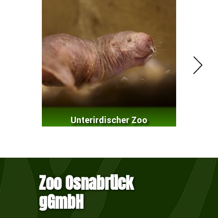
Unterirdischer Zoo
M
Zoo Osnabrück
gGmbH