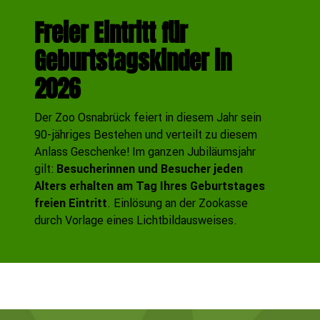
Freier Eintritt für
Geburtstagskinder in
2026
Der Zoo Osnabrück feiert in diesem Jahr sein
90-jähriges Bestehen und verteilt zu diesem
Anlass Geschenke! Im ganzen Jubiläumsjahr
gilt:
Besucherinnen und Besucher jeden
Alters erhalten am Tag Ihres Geburtstages
freien Eintritt
. Einlösung an der Zookasse
durch Vorlage eines Lichtbildausweises.