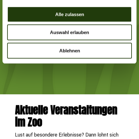
a
u
Alle zulassen
s
w
Auswahl erlauben
a
h
l
Ablehnen
Aktuelle Veranstaltungen
im Zoo
Lust auf besondere Erlebnisse? Dann lohnt sich