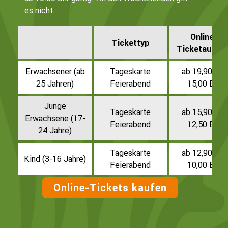
es nicht.
Online &
Tickettyp
Ticketautom
Erwachsener (ab
Tageskarte
ab 19,90 EU
25 Jahren)
Feierabend
15,00 EUR
Junge
Tageskarte
ab 15,90 EU
Erwachsene (17-
Feierabend
12,50 EUR
24 Jahre)
Tageskarte
ab 12,90 EU
Kind (3-16 Jahre)
Feierabend
10,00 EUR
Online-Tickets kaufen