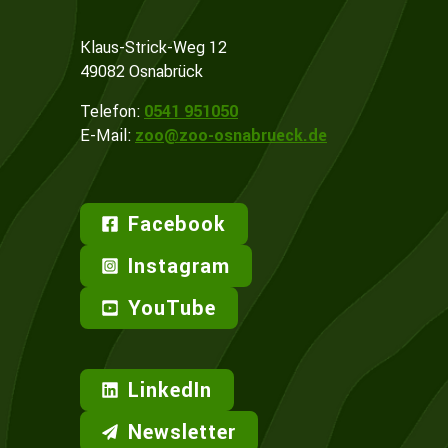
Klaus-Strick-Weg 12
49082 Osnabrück
Telefon:
0541 951050
E-Mail:
zoo@zoo-osnabrueck.de
Facebook
Instagram
YouTube
LinkedIn
Newsletter