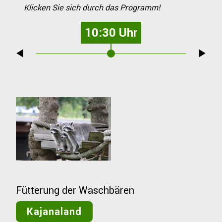
Klicken Sie sich durch das Programm!
10:30 Uhr
Fütterung der Waschbären
Kajanaland
Füt